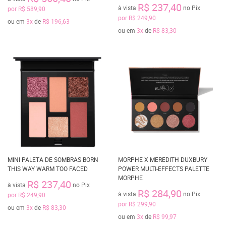
R$ 237,40
à vista
no Pix
por
R$ 589,90
por
R$ 249,90
ou em
3x
de
R$ 196,63
ou em
3x
de
R$ 83,30
MINI PALETA DE SOMBRAS BORN
MORPHE X MEREDITH DUXBURY
THIS WAY WARM TOO FACED
POWER MULTI-EFFECTS PALETTE
MORPHE
R$ 237,40
à vista
no Pix
R$ 284,90
à vista
no Pix
por
R$ 249,90
por
R$ 299,90
ou em
3x
de
R$ 83,30
ou em
3x
de
R$ 99,97