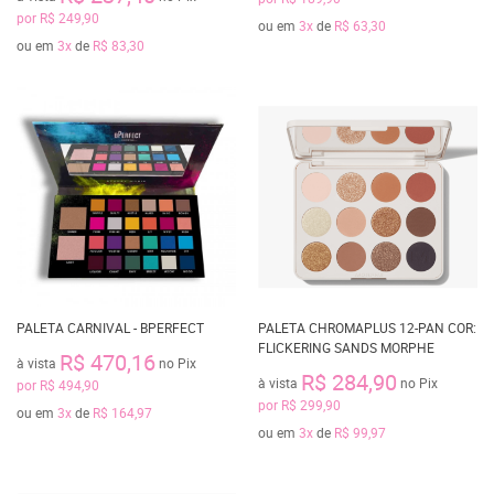
por
R$ 249,90
ou em
3x
de
R$ 63,30
ou em
3x
de
R$ 83,30
PALETA CARNIVAL - BPERFECT
PALETA CHROMAPLUS 12-PAN COR:
FLICKERING SANDS MORPHE
R$ 470,16
à vista
no Pix
R$ 284,90
à vista
no Pix
por
R$ 494,90
por
R$ 299,90
ou em
3x
de
R$ 164,97
ou em
3x
de
R$ 99,97