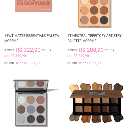
18WT MATTE ESSENTIALS PALETA -
9T NEUTRAL TERRITORY ARTISTRY
MORPHE
PALETTE MORPHE
R$ 322,90
R$ 208,90
à vista
no Pix
à vista
no Pix
por
R$ 339,90
por
R$ 219,90
ou em
3x
de
R$ 113,30
ou em
3x
de
R$ 73,30