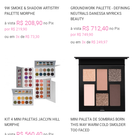
9W SMOKE & SHADOW ARTISTRY
GROUNDWORK PALETTE - DEFINING
PALETTE MORPHE
NEUTRALS DANESSA MYRICKS
BEAUTY
R$ 208,90
à vista
no Pix
R$ 712,40
à vista
no Pix
por
R$ 219,90
por
R$ 749,90
ou em
3x
de
R$ 73,30
ou em
3x
de
R$ 249,97
KIT 4 MINI PALETAS JACLYN HILL
MINI PALETA DE SOMBRAS BORN
MORPHE
THIS WAY WARM COLD SMOLDER
TOO FACED
R$ 560,40
à vista
no Pix