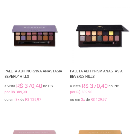
PALETA ABH NORVINA ANASTASIA
PALETA ABH PRISM ANASTASIA
BEVERLY HILLS
BEVERLY HILLS
R$ 370,40
R$ 370,40
à vista
no Pix
à vista
no Pix
por
R$ 389,90
por
R$ 389,90
ou em
3x
de
R$ 129,97
ou em
3x
de
R$ 129,97