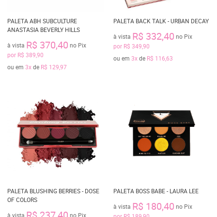
PALETA ABH SUBCULTURE
PALETA BACK TALK - URBAN DECAY
ANASTASIA BEVERLY HILLS
R$ 332,40
à vista
no Pix
R$ 370,40
à vista
no Pix
por
R$ 349,90
por
R$ 389,90
ou em
3x
de
R$ 116,63
ou em
3x
de
R$ 129,97
PALETA BLUSHING BERRIES - DOSE
PALETA BOSS BABE - LAURA LEE
OF COLORS
R$ 180,40
à vista
no Pix
R$ 237,40
à vista
no Pix
por
R$ 189,90