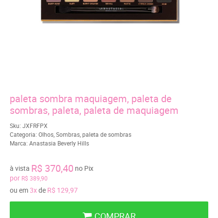
paleta sombra maquiagem, paleta de
sombras, paleta, paleta de maquiagem
Sku:
JXFRFPX
Categoria:
Olhos
,
Sombras
,
paleta de sombras
Marca:
Anastasia Beverly Hills
R$ 370,40
à vista
no Pix
por
R$ 389,90
ou em
3x
de
R$ 129,97
COMPRAR