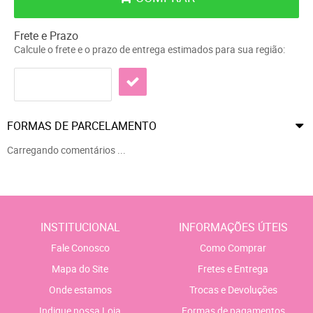
Frete e Prazo
Calcule o frete e o prazo de entrega estimados para sua região:
FORMAS DE PARCELAMENTO
Carregando comentários ...
INSTITUCIONAL
INFORMAÇÕES ÚTEIS
Fale Conosco
Como Comprar
Mapa do Site
Fretes e Entrega
Onde estamos
Trocas e Devoluções
Indique nossa Loja
Formas de pagamentos