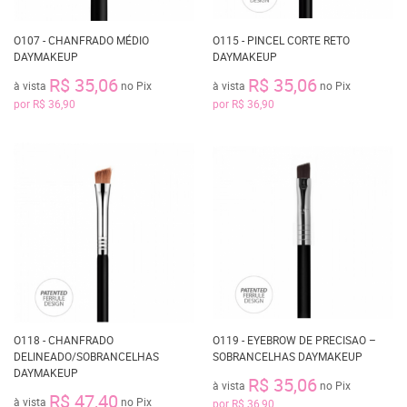
O107 - CHANFRADO MÉDIO
O115 - PINCEL CORTE RETO
DAYMAKEUP
DAYMAKEUP
R$ 35,06
R$ 35,06
à vista
no Pix
à vista
no Pix
por
R$ 36,90
por
R$ 36,90
O118 - CHANFRADO
O119 - EYEBROW DE PRECISAO –
DELINEADO/SOBRANCELHAS
SOBRANCELHAS DAYMAKEUP
DAYMAKEUP
R$ 35,06
à vista
no Pix
R$ 47,40
à vista
no Pix
por
R$ 36,90