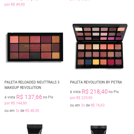
por
R$ 49,90
PALETA RELOADED NEUTTRALS 3
PALETA REVOLUTION BY PETRA
MAKEUP REVOLUTION
R$ 218,40
à vista
no Pix
R$ 137,66
à vista
no Pix
por
R$ 229,90
por
R$ 144,90
ou em
3x
de
R$ 76,63
ou em
3x
de
R$ 48,30