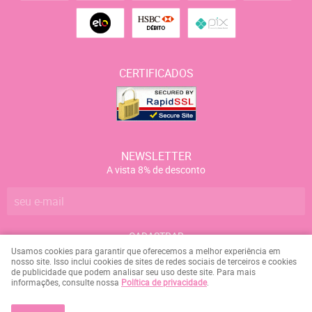
CERTIFICADOS
NEWSLETTER
A vista 8% de desconto
CADASTRAR
Usamos cookies para garantir que oferecemos a melhor experiência em
nosso site. Isso inclui cookies de sites de redes sociais de terceiros e cookies
de publicidade que podem analisar seu uso deste site. Para mais
Marcelo Campos da Silva
CNPJ: 084.158.107-09
informações, consulte nossa
Política de privacidade
.