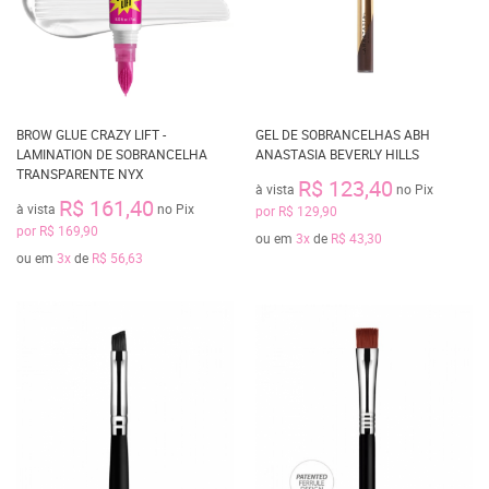
BROW GLUE CRAZY LIFT -
GEL DE SOBRANCELHAS ABH
LAMINATION DE SOBRANCELHA
ANASTASIA BEVERLY HILLS
TRANSPARENTE NYX
R$ 123,40
à vista
no Pix
R$ 161,40
à vista
no Pix
por
R$ 129,90
por
R$ 169,90
ou em
3x
de
R$ 43,30
ou em
3x
de
R$ 56,63