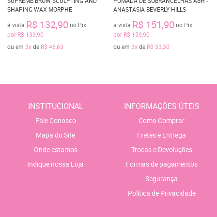
SUPREME BROW SCULPTING AND
POMADA DE SOBRANCELHAS ABH -
SHAPING WAX MORPHE
ANASTASIA BEVERLY HILLS
R$ 132,90
R$ 151,90
à vista
no Pix
à vista
no Pix
por
R$ 139,90
por
R$ 159,90
ou em
3x
de
R$ 46,63
ou em
3x
de
R$ 53,30
INSTITUCIONAL
INFORMAÇÕES ÚTEIS
Fale Conosco
Como Comprar
Mapa do Site
Fretes e Entrega
Onde estamos
Trocas e Devoluções
Indique nossa Loja
Formas de pagamentos
Segurança
Política de Privacidade