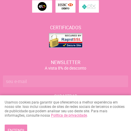
CERTIFICADOS
NEWSLETTER
A vista 8% de desconto
CADASTRAR
Usamos cookies para garantir que oferecemos a melhor experiência em
nosso site. Isso inclui cookies de sites de redes sociais de terceiros e cookies
de publicidade que podem analisar seu uso deste site. Para mais
Marcelo Campos da Silva
CNPJ: 084.158.107-09
informações, consulte nossa
Política de privacidade
.
ENTENDI