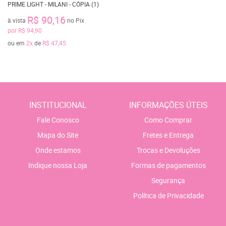
PRIME LIGHT - MILANI - CÓPIA (1)
R$ 90,16
à vista
no Pix
por
R$ 94,90
ou em
2x
de
R$ 47,45
INSTITUCIONAL
INFORMAÇÕES ÚTEIS
Fale Conosco
Como Comprar
Mapa do Site
Fretes e Entrega
Onde estamos
Trocas e Devoluções
Indique nossa Loja
Formas de pagamentos
Segurança
Política de Privacidade