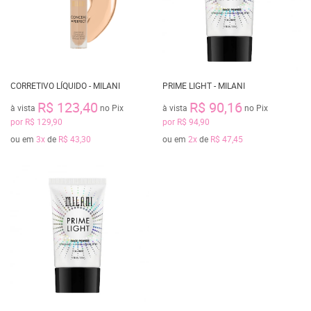
CORRETIVO LÍQUIDO - MILANI
PRIME LIGHT - MILANI
R$ 123,40
R$ 90,16
à vista
no Pix
à vista
no Pix
por
R$ 129,90
por
R$ 94,90
ou em
3x
de
R$ 43,30
ou em
2x
de
R$ 47,45