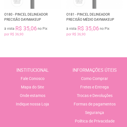
O180 - PINCEL DELINEADOR
O181 - PINCEL DELINEADOR
PRECISÃO DAYMAKEUP
PRECISÃO MÉDIO DAYMAKEUP
R$ 35,06
R$ 35,06
à vista
no Pix
à vista
no Pix
por
R$ 36,90
por
R$ 36,90
INSTITUCIONAL
INFORMAÇÕES ÚTEIS
Fale Conosco
Como Comprar
Mapa do Site
Fretes e Entrega
Onde estamos
Trocas e Devoluções
Indique nossa Loja
Formas de pagamentos
Segurança
Política de Privacidade