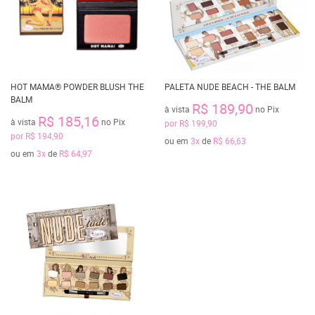
HOT MAMA® POWDER BLUSH THE
PALETA NUDE BEACH - THE BALM
BALM
R$ 189,90
à vista
no Pix
R$ 185,16
à vista
no Pix
por
R$ 199,90
por
R$ 194,90
ou em
3x
de
R$ 66,63
ou em
3x
de
R$ 64,97