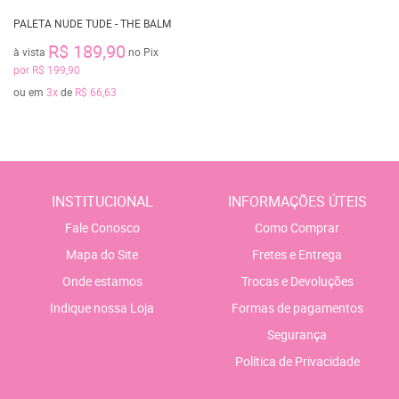
PALETA NUDE TUDE - THE BALM
R$ 189,90
à vista
no Pix
por
R$ 199,90
ou em
3x
de
R$ 66,63
INSTITUCIONAL
INFORMAÇÕES ÚTEIS
Fale Conosco
Como Comprar
Mapa do Site
Fretes e Entrega
Onde estamos
Trocas e Devoluções
Indique nossa Loja
Formas de pagamentos
Segurança
Política de Privacidade