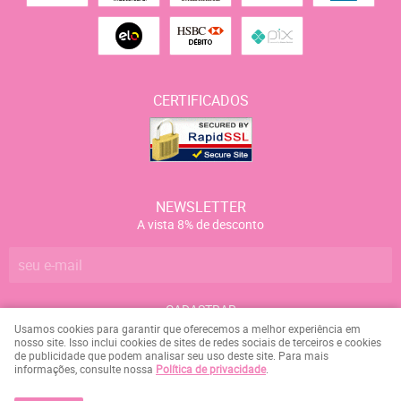
CERTIFICADOS
NEWSLETTER
A vista 8% de desconto
CADASTRAR
Usamos cookies para garantir que oferecemos a melhor experiência em
nosso site. Isso inclui cookies de sites de redes sociais de terceiros e cookies
de publicidade que podem analisar seu uso deste site. Para mais
Marcelo Campos da Silva
CNPJ: 084.158.107-09
informações, consulte nossa
Política de privacidade
.