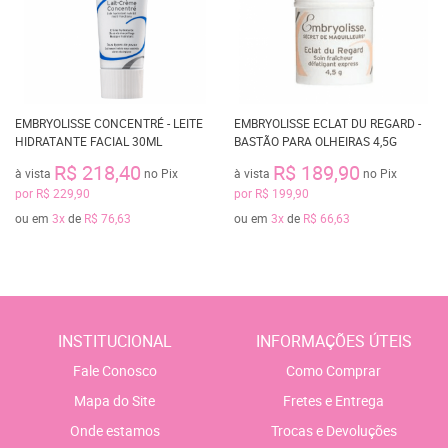
EMBRYOLISSE CONCENTRÉ - LEITE
EMBRYOLISSE ECLAT DU REGARD -
HIDRATANTE FACIAL 30ML
BASTÃO PARA OLHEIRAS 4,5G
R$ 218,40
R$ 189,90
à vista
no Pix
à vista
no Pix
por
R$ 229,90
por
R$ 199,90
ou em
3x
de
R$ 76,63
ou em
3x
de
R$ 66,63
INSTITUCIONAL
INFORMAÇÕES ÚTEIS
Fale Conosco
Como Comprar
Mapa do Site
Fretes e Entrega
Onde estamos
Trocas e Devoluções