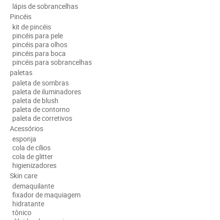
lápis de sobrancelhas
Pincéis
kit de pincéis
pincéis para pele
pincéis para olhos
pincéis para boca
pincéis para sobrancelhas
paletas
paleta de sombras
paleta de iluminadores
paleta de blush
paleta de contorno
paleta de corretivos
Acessórios
esponja
cola de cílios
cola de glitter
higienizadores
Skin care
demaquilante
fixador de maquiagem
hidratante
tônico