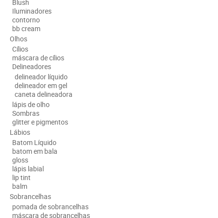
Blush
Iluminadores
contorno
bb cream
Olhos
Cílios
máscara de cílios
Delineadores
delineador líquido
delineador em gel
caneta delineadora
lápis de olho
Sombras
glitter e pigmentos
Lábios
Batom Líquido
batom em bala
gloss
lápis labial
lip tint
balm
Sobrancelhas
pomada de sobrancelhas
máscara de sobrancelhas