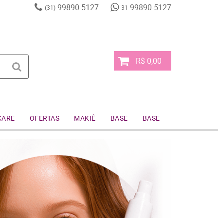
99890-5127
99890-5127
(31)
31
R$ 0,00
CARE
OFERTAS
MAKIÊ
BASE
BASE