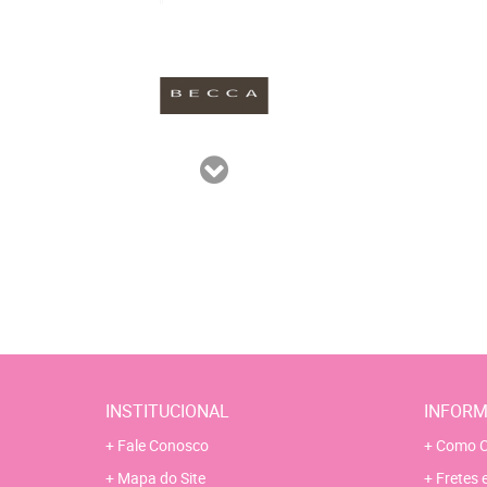
INSTITUCIONAL
INFORM
Fale Conosco
Como C
Mapa do Site
Fretes 