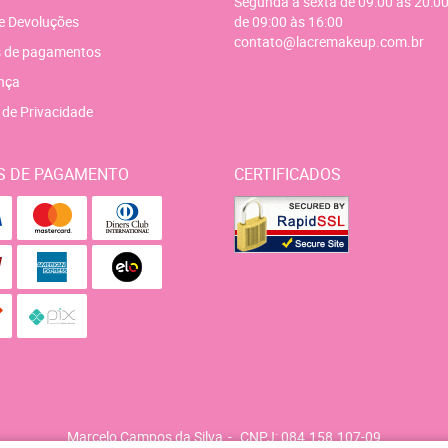
Segunda a sexta de 09:00 às 20:00
e Devoluções
de 09:00 às 16:00
contato@lacremakeup.com.br
 de pagamentos
nça
a de Privacidade
S DE PAGAMENTO
CERTIFICADOS
Marcelo Campos da Silva
CNPJ: 084.158.107-09