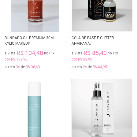
BLINDADO OIL PREMIUM 30ML
COLA DE BASE E GLITTER
KYLIO MAKEUP
ANAIRANA.
R$ 104,40
R$ 85,40
à vista
no Pix
à vista
no Pix
por
R$ 109,90
por
R$ 89,90
ou em
3x
de
R$ 36,63
ou em
2x
de
R$ 44,95