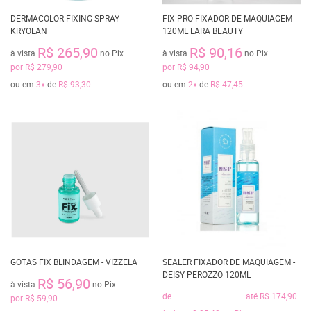
DERMACOLOR FIXING SPRAY
FIX PRO FIXADOR DE MAQUIAGEM
KRYOLAN
120ML LARA BEAUTY
R$ 265,90
R$ 90,16
à vista
no Pix
à vista
no Pix
por
R$ 279,90
por
R$ 94,90
ou em
3x
de
R$ 93,30
ou em
2x
de
R$ 47,45
GOTAS FIX BLINDAGEM - VIZZELA
SEALER FIXADOR DE MAQUIAGEM -
DEISY PEROZZO 120ML
R$ 56,90
à vista
no Pix
de
até
R$ 174,90
por
R$ 59,90