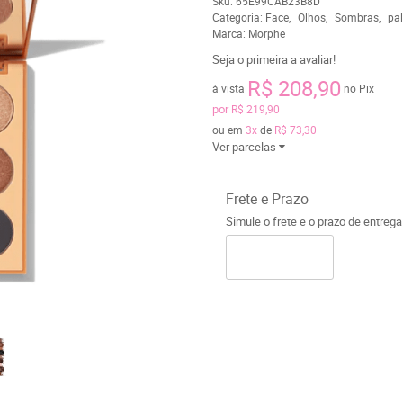
Sku:
65E99CAB23B8D
Categoria:
Face
Olhos
Sombras
pal
Marca:
Morphe
Seja o primeira a avaliar!
R$ 208,90
à vista
no Pix
por
R$ 219,90
ou em
3x
de
R$ 73,30
Ver parcelas
Frete e Prazo
Simule o frete e o prazo de entreg