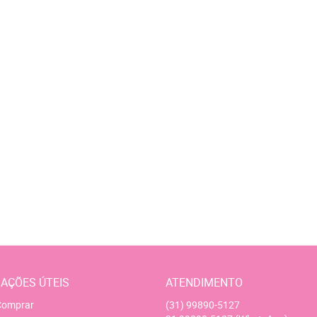
AÇÕES ÚTEIS
ATENDIMENTO
omprar
(31)
99890-5127