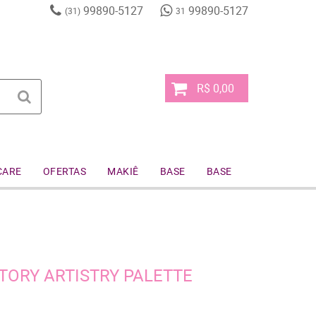
99890-5127
99890-5127
(31)
31
R$ 0,00
CARE
OFERTAS
MAKIÊ
BASE
BASE
TORY ARTISTRY PALETTE