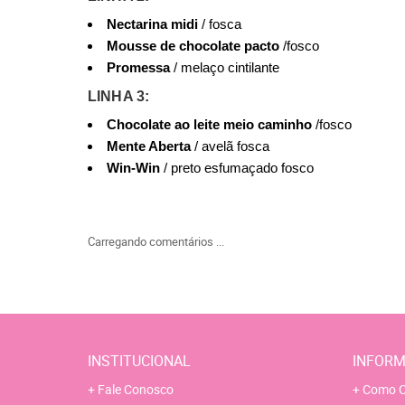
Nectarina midi
/ fosca
Mousse de chocolate pacto
/fosco
Promessa
/ melaço cintilante
LINHA 3:
Chocolate ao leite meio caminho
/fosco
Mente Aberta
/ avelã fosca
Win-Win
/ preto esfumaçado fosco
Carregando comentários ...
INSTITUCIONAL
INFORM
Fale Conosco
Como C