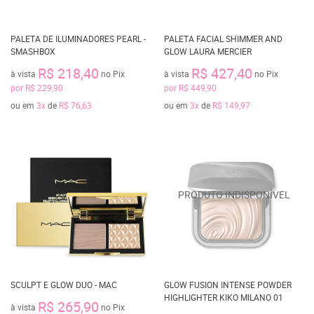
PALETA DE ILUMINADORES PEARL -
PALETA FACIAL SHIMMER AND
SMASHBOX
GLOW LAURA MERCIER
R$ 218,40
R$ 427,40
à vista
no Pix
à vista
no Pix
por
R$ 229,90
por
R$ 449,90
ou em
3x
de
R$ 76,63
ou em
3x
de
R$ 149,97
SCULPT E GLOW DUO - MAC
GLOW FUSION INTENSE POWDER
HIGHLIGHTER KIKO MILANO 01
R$ 265,90
à vista
no Pix