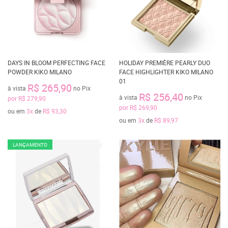
DAYS IN BLOOM PERFECTING FACE
HOLIDAY PREMIÈRE PEARLY DUO
POWDER KIKO MILANO
FACE HIGHLIGHTER KIKO MILANO
01
R$ 265,90
à vista
no Pix
R$ 256,40
à vista
no Pix
por
R$ 279,90
por
R$ 269,90
ou em
3x
de
R$ 93,30
ou em
3x
de
R$ 89,97
LANÇAMENTO