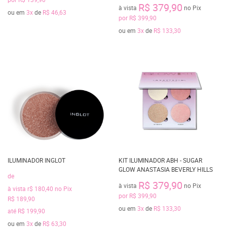
R$ 379,90
à vista
no Pix
ou em
3x
de
R$ 46,63
por
R$ 399,90
ou em
3x
de
R$ 133,30
ILUMINADOR INGLOT
KIT ILUMINADOR ABH - SUGAR
GLOW ANASTASIA BEVERLY HILLS
de
R$ 379,90
à vista
no Pix
à vista
r$ 180,40
no Pix
por
R$ 399,90
R$ 189,90
ou em
3x
de
R$ 133,30
até
R$ 199,90
ou em
3x
de
R$ 63,30