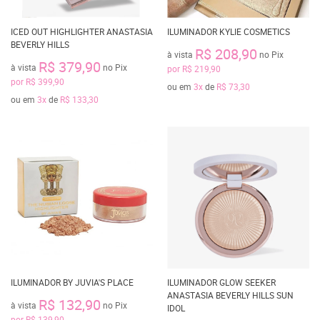
ICED OUT HIGHLIGHTER ANASTASIA
ILUMINADOR KYLIE COSMETICS
BEVERLY HILLS
R$ 208,90
à vista
no Pix
R$ 379,90
à vista
no Pix
por
R$ 219,90
por
R$ 399,90
ou em
3x
de
R$ 73,30
ou em
3x
de
R$ 133,30
ILUMINADOR BY JUVIA'S PLACE
ILUMINADOR GLOW SEEKER
ANASTASIA BEVERLY HILLS SUN
R$ 132,90
à vista
no Pix
IDOL
por
R$ 139,90