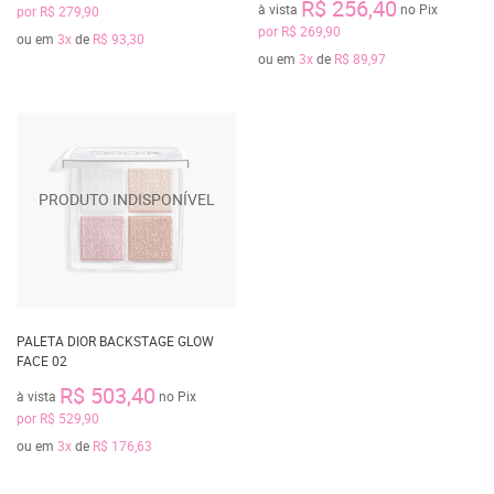
R$ 256,40
à vista
no Pix
por
R$ 279,90
por
R$ 269,90
ou em
3x
de
R$ 93,30
ou em
3x
de
R$ 89,97
PALETA DIOR BACKSTAGE GLOW
FACE 02
R$ 503,40
à vista
no Pix
por
R$ 529,90
ou em
3x
de
R$ 176,63