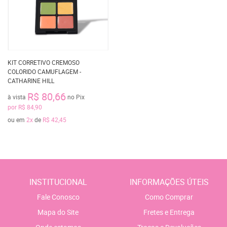
KIT CORRETIVO CREMOSO
COLORIDO CAMUFLAGEM -
CATHARINE HILL
R$ 80,66
à vista
no Pix
por
R$ 84,90
ou em
2x
de
R$ 42,45
INSTITUCIONAL
INFORMAÇÕES ÚTEIS
Fale Conosco
Como Comprar
Mapa do Site
Fretes e Entrega