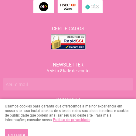
CERTIFICADOS
NEWSLETTER
A vista 8% de desconto
CADASTRAR
Usamos cookies para garantir que oferecemos a melhor experiência em
nosso site. Isso inclui cookies de sites de redes sociais de terceiros e cookies
de publicidade que podem analisar seu uso deste site. Para mais
Marcelo Campos da Silva
CNPJ: 084.158.107-09
informações, consulte nossa
Política de privacidade
.
ENTENDI