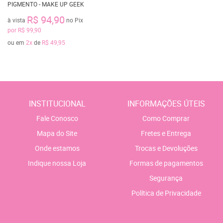
PIGMENTO - MAKE UP GEEK
R$ 94,90
à vista
no Pix
por
R$ 99,90
ou em
2x
de
R$ 49,95
INSTITUCIONAL
INFORMAÇÕES ÚTEIS
Fale Conosco
Como Comprar
Mapa do Site
Fretes e Entrega
Onde estamos
Trocas e Devoluções
Indique nossa Loja
Formas de pagamentos
Segurança
Política de Privacidade