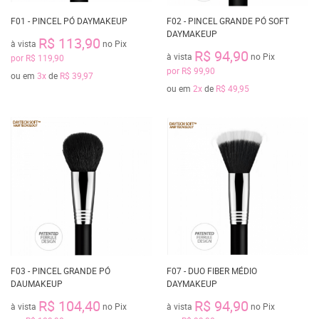
F01 - PINCEL PÓ DAYMAKEUP
F02 - PINCEL GRANDE PÓ SOFT
DAYMAKEUP
R$ 113,90
à vista
no Pix
R$ 94,90
à vista
no Pix
por
R$ 119,90
por
R$ 99,90
ou em
3x
de
R$ 39,97
ou em
2x
de
R$ 49,95
F03 - PINCEL GRANDE PÓ
F07 - DUO FIBER MÉDIO
DAUMAKEUP
DAYMAKEUP
R$ 104,40
R$ 94,90
à vista
no Pix
à vista
no Pix