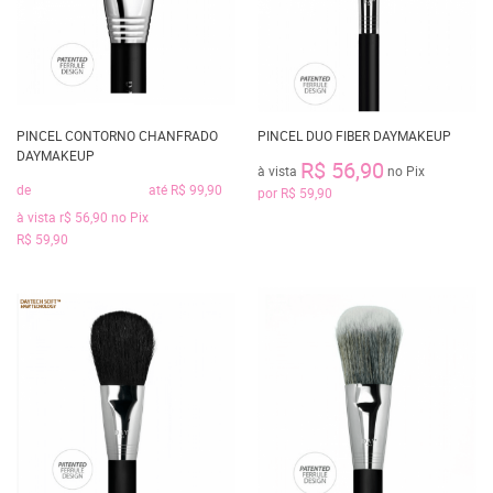
PINCEL CONTORNO CHANFRADO
PINCEL DUO FIBER DAYMAKEUP
DAYMAKEUP
R$ 56,90
à vista
no Pix
de
até
R$ 99,90
por
R$ 59,90
à vista
r$ 56,90
no Pix
R$ 59,90