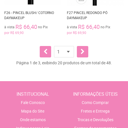
F26 - PINCEL BLUSH/ COTORNO
F27 PINCEL REDONDO PÓ
DAYMAKEUP
DAYMAKEUP
R$ 66,40
R$ 66,40
à vista
no Pix
à vista
no Pix
por
R$ 69,90
por
R$ 69,90
Página 1 de 3, exibindo 20 produtos de um total de 48.
INSTITUCIONAL
INFORMAÇÕES ÚTEIS
Fale Conosco
Como Comprar
Mapa do Site
Fretes e Entrega
Onde estamos
Trocas e Devoluções