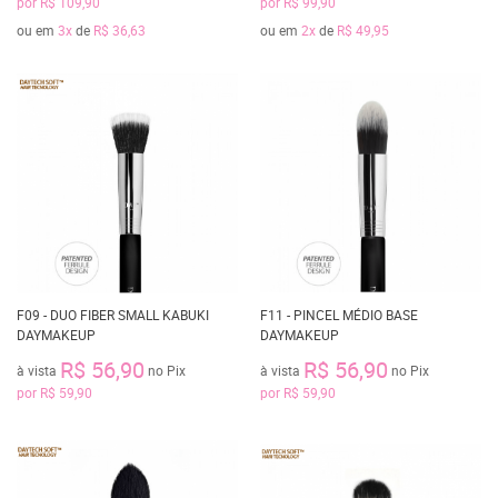
por
R$ 109,90
por
R$ 99,90
ou em
3x
de
R$ 36,63
ou em
2x
de
R$ 49,95
F09 - DUO FIBER SMALL KABUKI
F11 - PINCEL MÉDIO BASE
DAYMAKEUP
DAYMAKEUP
R$ 56,90
R$ 56,90
à vista
no Pix
à vista
no Pix
por
R$ 59,90
por
R$ 59,90