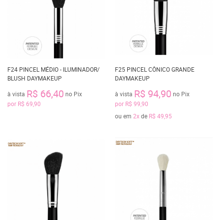
F24 PINCEL MÉDIO - ILUMINADOR/
F25 PINCEL CÔNICO GRANDE
BLUSH DAYMAKEUP
DAYMAKEUP
R$ 66,40
R$ 94,90
à vista
no Pix
à vista
no Pix
por
R$ 69,90
por
R$ 99,90
ou em
2x
de
R$ 49,95