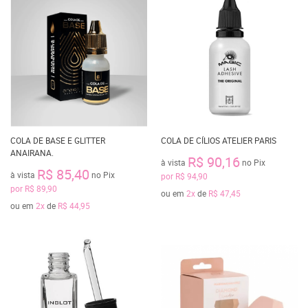
COLA DE BASE E GLITTER
COLA DE CÍLIOS ATELIER PARIS
ANAIRANA.
R$ 90,16
à vista
no Pix
R$ 85,40
à vista
no Pix
por
R$ 94,90
por
R$ 89,90
ou em
2x
de
R$ 47,45
ou em
2x
de
R$ 44,95