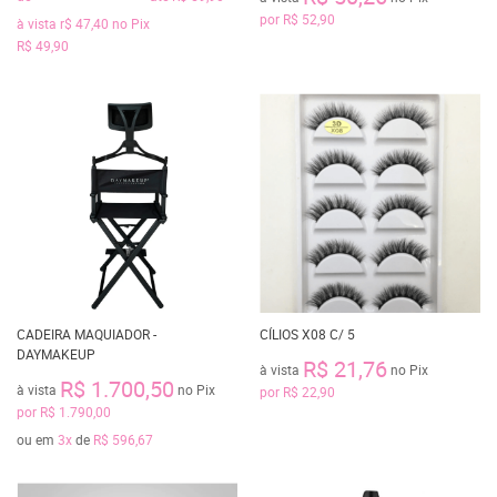
por
R$ 52,90
à vista
r$ 47,40
no Pix
R$ 49,90
CADEIRA MAQUIADOR -
CÍLIOS X08 C/ 5
DAYMAKEUP
R$ 21,76
à vista
no Pix
R$ 1.700,50
à vista
no Pix
por
R$ 22,90
por
R$ 1.790,00
ou em
3x
de
R$ 596,67