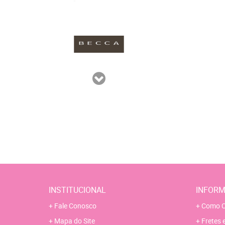
INSTITUCIONAL
INFORM
Fale Conosco
Como C
Mapa do Site
Fretes 