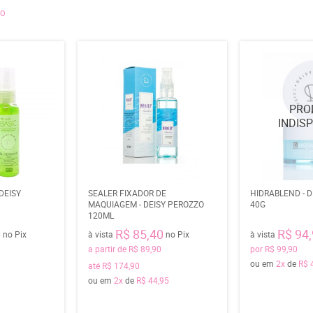
ZO
DEISY
SEALER FIXADOR DE
HIDRABLEND - 
MAQUIAGEM - DEISY PEROZZO
40G
120ML
0
R$ 85,40
R$ 94
no Pix
à vista
no Pix
à vista
a partir de
R$ 89,90
por
R$ 99,90
ou em
2x
de
R$ 
até
R$ 174,90
ou em
2x
de
R$ 44,95