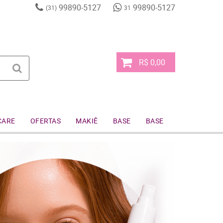
99890-5127
99890-5127
(31)
31
R$ 0,00
CARE
OFERTAS
MAKIÊ
BASE
BASE