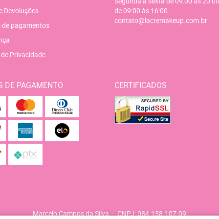
Segunda a sexta de 09:00 às 20:00
e Devoluções
de 09:00 às 16:00
contato@lacremakeup.com.br
 de pagamentos
nça
a de Privacidade
S DE PAGAMENTO
CERTIFICADOS
Marcelo Campos da Silva
CNPJ: 084.158.107-09