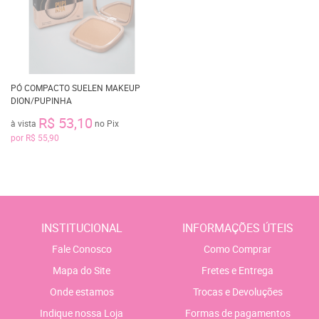
PÓ COMPACTO SUELEN MAKEUP
DION/PUPINHA
R$ 53,10
à vista
no Pix
por
R$ 55,90
INSTITUCIONAL
INFORMAÇÕES ÚTEIS
Fale Conosco
Como Comprar
Mapa do Site
Fretes e Entrega
Onde estamos
Trocas e Devoluções
Indique nossa Loja
Formas de pagamentos