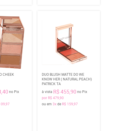
GO CHEEK
DUO BLUSH MATTE DO WE
KNOW HER ( NATURAL PEACH)
PATRICK TA
3,40
R$ 455,90
no Pix
à vista
no Pix
por
R$ 479,90
109,97
ou em
3x
de
R$ 159,97