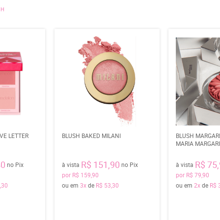
SH
VE LETTER
BLUSH BAKED MILANI
BLUSH MARGAR
MARIA MARGAR
40
R$ 151,90
R$ 75
no Pix
à vista
no Pix
à vista
por
R$ 159,90
por
R$ 79,90
,30
ou em
3x
de
R$ 53,30
ou em
2x
de
R$ 