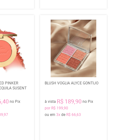
ED PINKER
BLUSH VOGLIA ALYCE GONTIJO
EQUILA SUSENT
6,40
R$ 189,90
no Pix
à vista
no Pix
por
R$ 199,90
89,97
ou em
3x
de
R$ 66,63