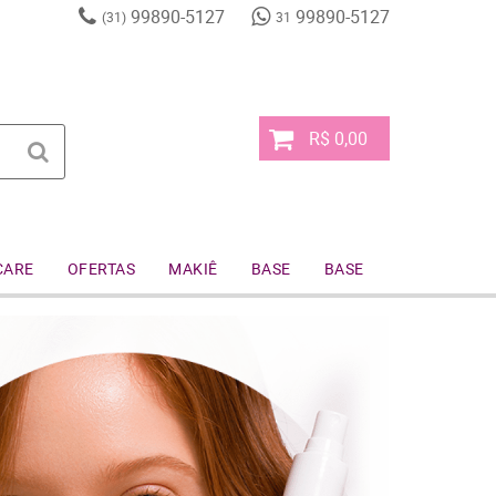
99890-5127
99890-5127
(31)
31
R$ 0,00
CARE
OFERTAS
MAKIÊ
BASE
BASE