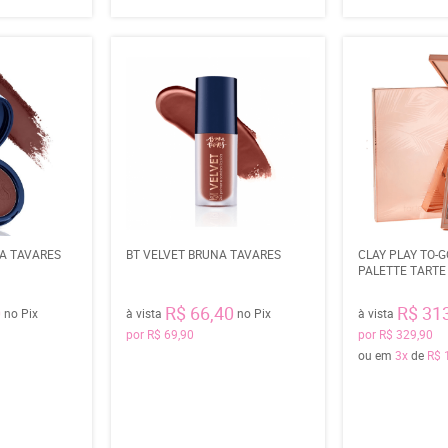
A TAVARES
BT VELVET BRUNA TAVARES
CLAY PLAY TO-
PALETTE TARTE
0
R$ 66,40
R$ 31
no Pix
à vista
no Pix
à vista
por
R$ 69,90
por
R$ 329,90
ou em
3x
de
R$ 