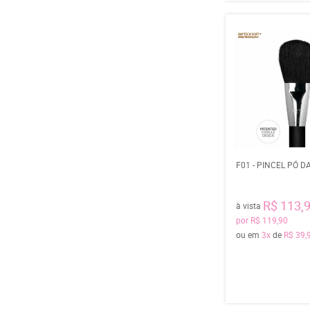
F01 - PINCEL PÓ 
R$ 113,
à vista
por
R$ 119,90
ou em
3x
de
R$ 39,