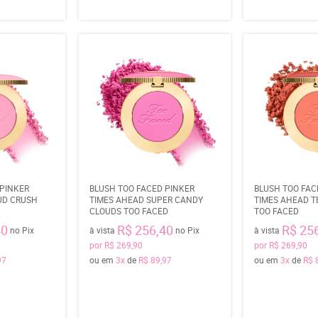
 PINKER
BLUSH TOO FACED PINKER
BLUSH TOO FAC
UD CRUSH
TIMES AHEAD SUPER CANDY
TIMES AHEAD T
CLOUDS TOO FACED
TOO FACED
40
R$ 256,40
R$ 25
no Pix
à vista
no Pix
à vista
por
R$ 269,90
por
R$ 269,90
97
ou em
3x
de
R$ 89,97
ou em
3x
de
R$ 