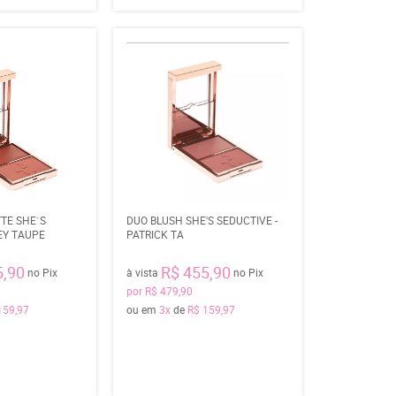
TE SHE`S
DUO BLUSH SHE'S SEDUCTIVE -
EY TAUPE
PATRICK TA
5,90
R$ 455,90
no Pix
à vista
no Pix
por
R$ 479,90
159,97
ou em
3x
de
R$ 159,97