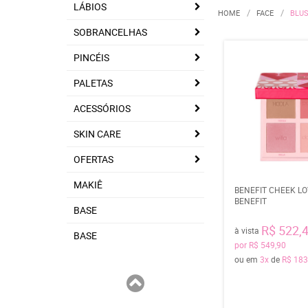
LÁBIOS
HOME
FACE
BLU
SOBRANCELHAS
PINCÉIS
PALETAS
ACESSÓRIOS
SKIN CARE
OFERTAS
MAKIÊ
BENEFIT CHEEK LO
BENEFIT
BASE
R$ 522,
à vista
BASE
por
R$ 549,90
ou em
3x
de
R$ 183