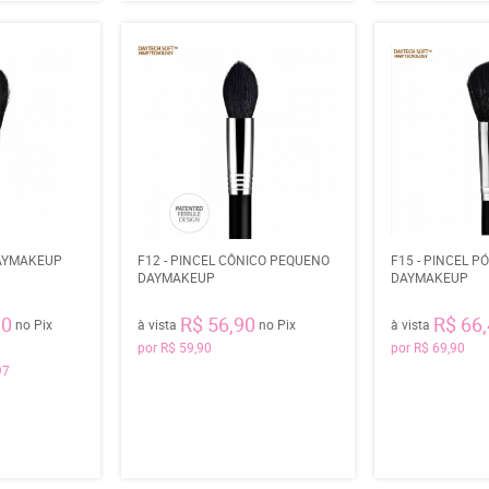
DAYMAKEUP
F12 - PINCEL CÔNICO PEQUENO
F15 - PINCEL P
DAYMAKEUP
DAYMAKEUP
90
R$ 56,90
R$ 66
no Pix
à vista
no Pix
à vista
por
R$ 59,90
por
R$ 69,90
97