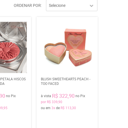
ORDENAR POR
Selecione
IPETALA HISCOS
BLUSH SWEETHEARTS PEACH -
IDA
TOO FACED
,90
R$ 322,90
no Pix
à vista
no Pix
por
R$ 339,90
39,95
ou em
3x
de
R$ 113,30