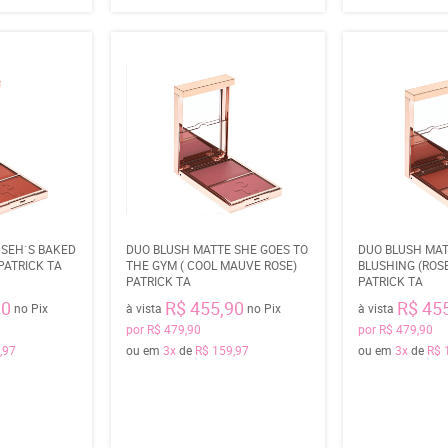
 SEH`S BAKED
DUO BLUSH MATTE SHE GOES TO
DUO BLUSH MAT
PATRICK TA
THE GYM ( COOL MAUVE ROSE)
BLUSHING (ROS
PATRICK TA
PATRICK TA
90
R$ 455,90
R$ 45
no Pix
à vista
no Pix
à vista
por
R$ 479,90
por
R$ 479,90
,97
ou em
3x
de
R$ 159,97
ou em
3x
de
R$ 