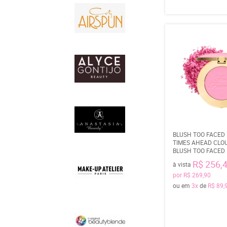
BLUSH TOO FACED
TIMES AHEAD CLO
BLUSH TOO FACED
R$ 256,
à vista
por
R$ 269,90
ou em
3x
de
R$ 89,