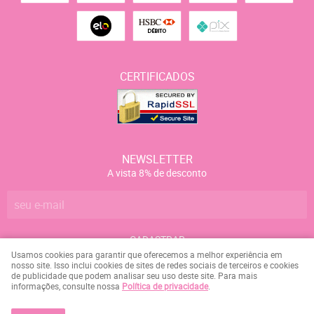
CERTIFICADOS
NEWSLETTER
A vista 8% de desconto
CADASTRAR
Usamos cookies para garantir que oferecemos a melhor experiência em
nosso site. Isso inclui cookies de sites de redes sociais de terceiros e cookies
de publicidade que podem analisar seu uso deste site. Para mais
Marcelo Campos da Silva
CNPJ: 084.158.107-09
informações, consulte nossa
Política de privacidade
.