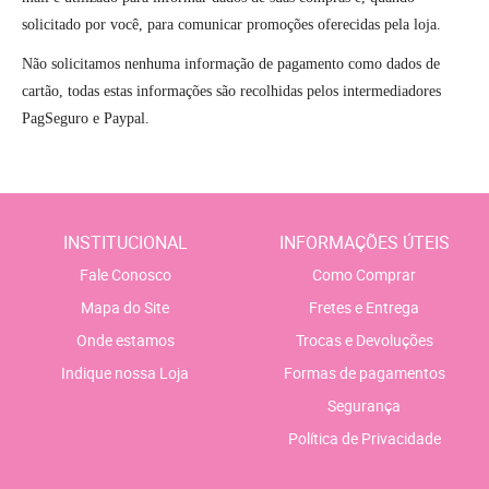
solicitado por você, para comunicar promoções oferecidas pela loja.
Não solicitamos nenhuma informação de pagamento como dados de
cartão, todas estas informações são recolhidas pelos intermediadores
PagSeguro e Paypal.
INSTITUCIONAL
INFORMAÇÕES ÚTEIS
Fale Conosco
Como Comprar
Mapa do Site
Fretes e Entrega
Onde estamos
Trocas e Devoluções
Indique nossa Loja
Formas de pagamentos
Segurança
Política de Privacidade