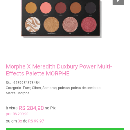
Morphe X Meredith Duxbury Power Multi-
Effects Palette MORPHE
Sku:
65E99E43784B4
Categoria:
Face
,
Olhos
,
Sombras
,
paletas
,
paleta de sombras
Marca:
Morphe
R$ 284,90
à vista
no Pix
por
R$ 299,90
ou em
3x
de
R$ 99,97