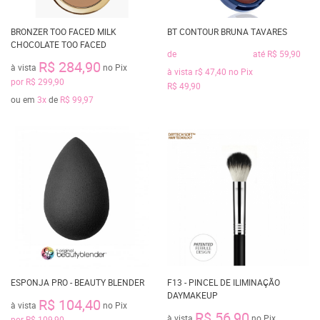
BRONZER TOO FACED MILK
BT CONTOUR BRUNA TAVARES
CHOCOLATE TOO FACED
de
até
R$ 59,90
R$ 284,90
à vista
no Pix
à vista
r$ 47,40
no Pix
por
R$ 299,90
R$ 49,90
ou em
3x
de
R$ 99,97
ESPONJA PRO - BEAUTY BLENDER
F13 - PINCEL DE ILIMINAÇÃO
DAYMAKEUP
R$ 104,40
à vista
no Pix
R$ 56,90
à vista
no Pix
por
R$ 109,90