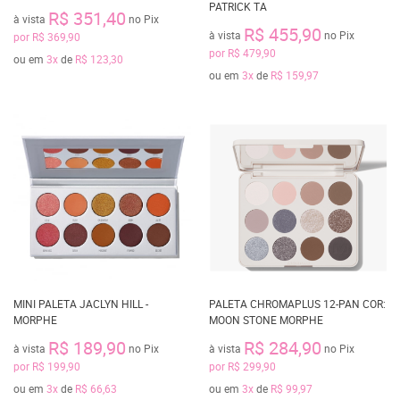
PATRICK TA
R$ 351,40
à vista
no Pix
R$ 455,90
à vista
no Pix
por
R$ 369,90
por
R$ 479,90
ou em
3x
de
R$ 123,30
ou em
3x
de
R$ 159,97
MINI PALETA JACLYN HILL -
PALETA CHROMAPLUS 12-PAN COR:
MORPHE
MOON STONE MORPHE
R$ 189,90
R$ 284,90
à vista
no Pix
à vista
no Pix
por
R$ 199,90
por
R$ 299,90
ou em
3x
de
R$ 66,63
ou em
3x
de
R$ 99,97