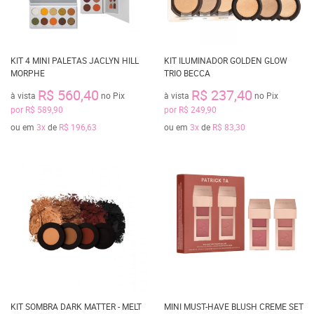
KIT 4 MINI PALETAS JACLYN HILL
KIT ILUMINADOR GOLDEN GLOW
MORPHE
TRIO BECCA
R$ 560,40
R$ 237,40
à vista
no Pix
à vista
no Pix
por
R$ 589,90
por
R$ 249,90
ou em
3x
de
R$ 196,63
ou em
3x
de
R$ 83,30
KIT SOMBRA DARK MATTER - MELT
MINI MUST-HAVE BLUSH CREME SET