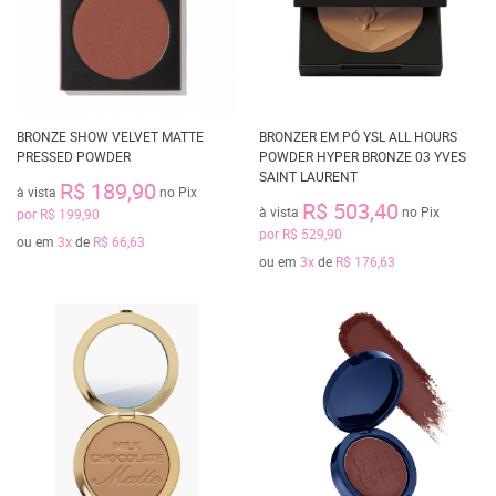
BRONZE SHOW VELVET MATTE
BRONZER EM PÓ YSL ALL HOURS
PRESSED POWDER
POWDER HYPER BRONZE 03 YVES
SAINT LAURENT
R$ 189,90
à vista
no Pix
R$ 503,40
à vista
no Pix
por
R$ 199,90
por
R$ 529,90
ou em
3x
de
R$ 66,63
ou em
3x
de
R$ 176,63