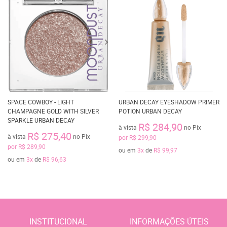
SPACE COWBOY - LIGHT
URBAN DECAY EYESHADOW PRIMER
CHAMPAGNE GOLD WITH SILVER
POTION URBAN DECAY
SPARKLE URBAN DECAY
R$ 284,90
à vista
no Pix
R$ 275,40
à vista
no Pix
por
R$ 299,90
por
R$ 289,90
ou em
3x
de
R$ 99,97
ou em
3x
de
R$ 96,63
INSTITUCIONAL
INFORMAÇÕES ÚTEIS