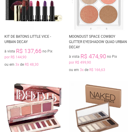
KIT DE BATONS LITTLE VICE -
MOONDUST SPACE COWBOY
URBAN DECAY
GLITTER EYESHADOW QUAD URBAN
DECAY
R$ 137,66
à vista
no Pix
R$ 474,90
à vista
no Pix
por
R$ 144,90
por
R$ 499,90
ou em
3x
de
R$ 48,30
ou em
3x
de
R$ 166,63