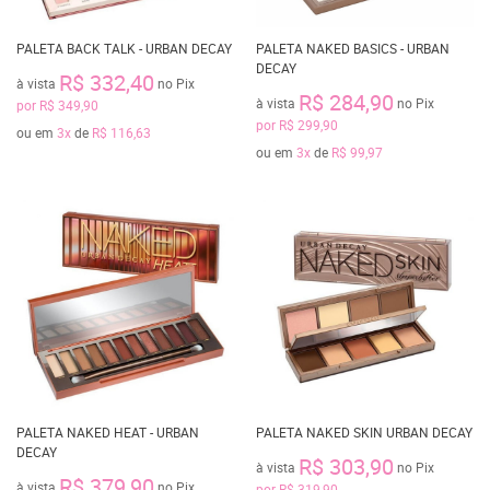
PALETA BACK TALK - URBAN DECAY
PALETA NAKED BASICS - URBAN
DECAY
R$ 332,40
à vista
no Pix
R$ 284,90
à vista
no Pix
por
R$ 349,90
por
R$ 299,90
ou em
3x
de
R$ 116,63
ou em
3x
de
R$ 99,97
PALETA NAKED HEAT - URBAN
PALETA NAKED SKIN URBAN DECAY
DECAY
R$ 303,90
à vista
no Pix
R$ 379,90
à vista
no Pix
por
R$ 319,90