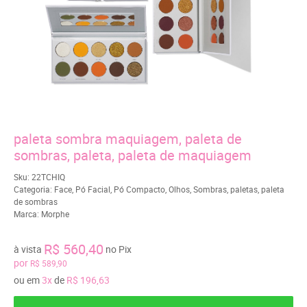
paleta sombra maquiagem, paleta de
sombras, paleta, paleta de maquiagem
Sku:
22TCHIQ
Categoria:
Face
,
Pó Facial
,
Pó Compacto
,
Olhos
,
Sombras
,
paletas
,
paleta
de sombras
Marca:
Morphe
R$ 560,40
à vista
no Pix
por
R$ 589,90
ou em
3x
de
R$ 196,63