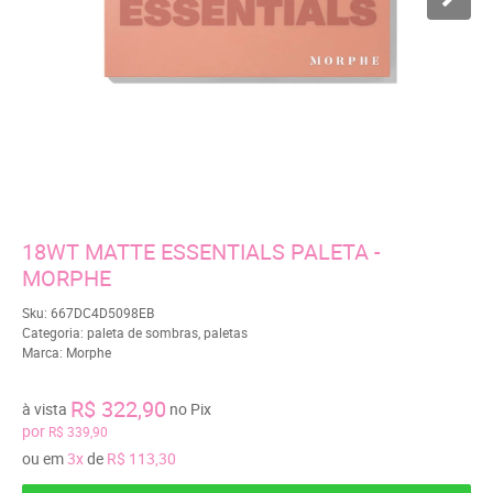
18WT MATTE ESSENTIALS PALETA -
MORPHE
Sku:
667DC4D5098EB
Categoria:
paleta de sombras
,
paletas
Marca:
Morphe
R$ 322,90
à vista
no Pix
por
R$ 339,90
ou em
3x
de
R$ 113,30