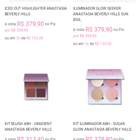
ICED OUT HIGHLIGHTER ANASTASIA
ILUMINADOR GLOW SEEKER
BEVERLY HILLS
ANASTASIA BEVERLY HILLS SUN
IDOL
R$ 379,90
à vista
no Pix
R$ 379,90
à vista
no Pix
por
R$ 399,90
por
R$ 399,90
ou em
3x
de
R$ 133,30
ou em
3x
de
R$ 133,30
KIT BLUSH ABH - GRADIENT
KIT ILUMINADOR ABH - SUGAR
ANASTASIA BEVERLY HILLS
GLOW ANASTASIA BEVERLY HILLS
R$ 313,40
R$ 379,90
à vista
no Pix
à vista
no Pix