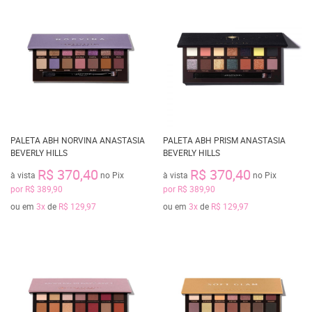
PALETA ABH NORVINA ANASTASIA
PALETA ABH PRISM ANASTASIA
BEVERLY HILLS
BEVERLY HILLS
R$ 370,40
R$ 370,40
à vista
no Pix
à vista
no Pix
por
R$ 389,90
por
R$ 389,90
ou em
3x
de
R$ 129,97
ou em
3x
de
R$ 129,97