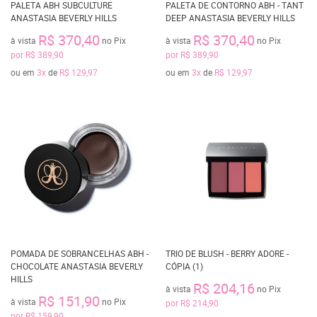
PALETA ABH SUBCULTURE
PALETA DE CONTORNO ABH - TANT
ANASTASIA BEVERLY HILLS
DEEP ANASTASIA BEVERLY HILLS
R$ 370,40
R$ 370,40
à vista
no Pix
à vista
no Pix
por
R$ 389,90
por
R$ 389,90
ou em
3x
de
R$ 129,97
ou em
3x
de
R$ 129,97
POMADA DE SOBRANCELHAS ABH -
TRIO DE BLUSH - BERRY ADORE -
CHOCOLATE ANASTASIA BEVERLY
CÓPIA (1)
HILLS
R$ 204,16
à vista
no Pix
R$ 151,90
à vista
no Pix
por
R$ 214,90
por
R$ 159,90