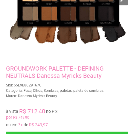
GROUNDWORK PALETTE - DEFINING
NEUTRALS Danessa Myricks Beauty
Sku:
65E9B8C29167C
Categoria:
Face
,
Olhos
,
Sombras
,
paletas
,
paleta de sombras
Marca:
Danessa Myricks Beauty
R$ 712,40
à vista
no Pix
por
R$ 749,90
ou em
3x
de
R$ 249,97