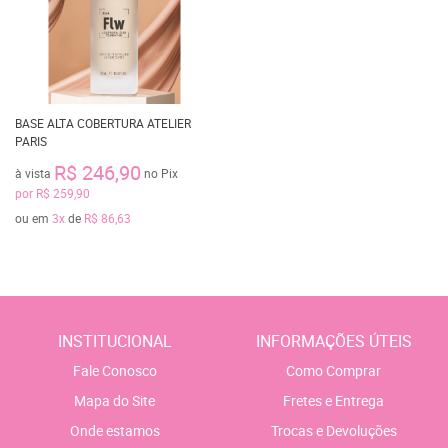
BASE ALTA COBERTURA ATELIER
PARIS
R$ 246,90
à vista
no Pix
por
R$ 259,90
ou em
3x
de
R$ 86,63
INSTITUCIONAL
INFORMAÇÕES ÚTEIS
Fale Conosco
Como Comprar
Mapa do Site
Fretes e Entrega
Onde estamos
Trocas e Devoluções