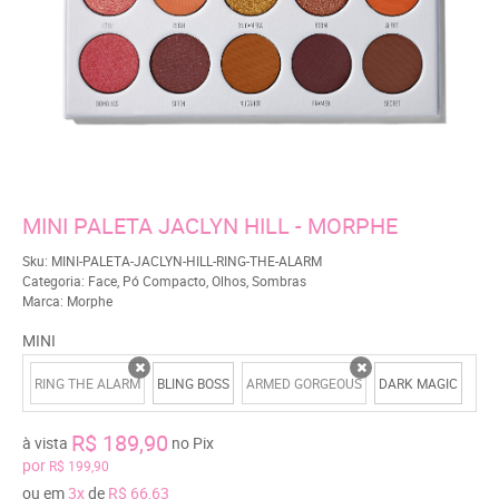
MINI PALETA JACLYN HILL - MORPHE
Sku:
MINI-PALETA-JACLYN-HILL-RING-THE-ALARM
Categoria:
Face
,
Pó Compacto
,
Olhos
,
Sombras
Marca:
Morphe
MINI
RING THE ALARM
BLING BOSS
ARMED GORGEOUS
DARK MAGIC
x
x
R$ 189,90
à vista
no Pix
por
R$ 199,90
ou em
3x
de
R$ 66,63