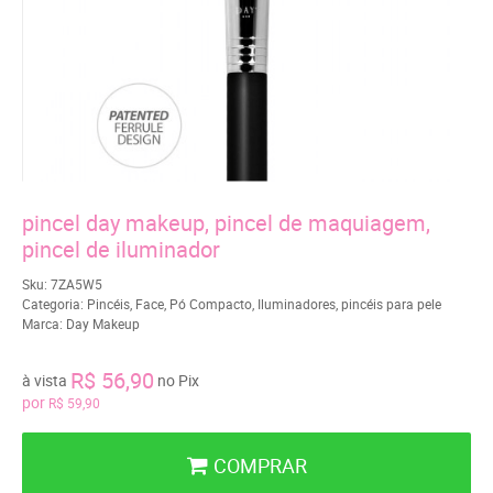
pincel day makeup, pincel de maquiagem,
pincel de iluminador
Sku:
7ZA5W5
Categoria:
Pincéis
,
Face
,
Pó Compacto
,
Iluminadores
,
pincéis para pele
Marca:
Day Makeup
R$ 56,90
à vista
no Pix
por
R$ 59,90
COMPRAR