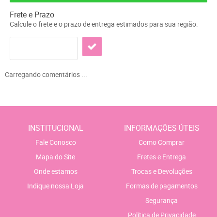
Frete e Prazo
Calcule o frete e o prazo de entrega estimados para sua região:
Carregando comentários ...
INSTITUCIONAL
INFORMAÇÕES ÚTEIS
Fale Conosco
Como Comprar
Mapa do Site
Fretes e Entrega
Onde estamos
Trocas e Devoluções
Indique nossa Loja
Formas de pagamentos
Segurança
Política de Privacidade