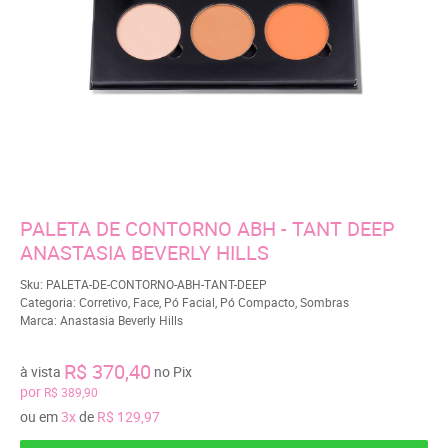
PALETA DE CONTORNO ABH - TANT DEEP
ANASTASIA BEVERLY HILLS
Sku:
PALETA-DE-CONTORNO-ABH-TANT-DEEP
Categoria:
Corretivo
,
Face
,
Pó Facial
,
Pó Compacto
,
Sombras
Marca:
Anastasia Beverly Hills
R$ 370,40
à vista
no Pix
por
R$ 389,90
ou em
3x
de
R$ 129,97