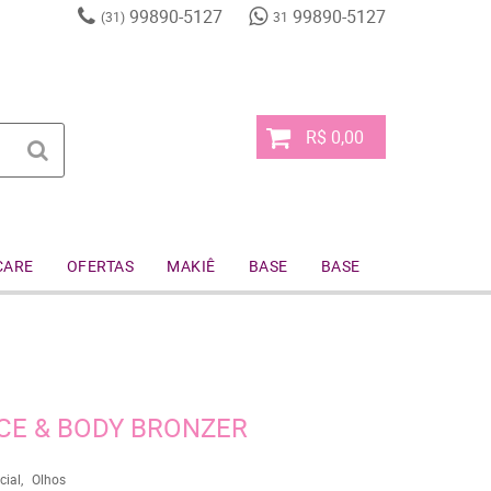
99890-5127
99890-5127
(31)
31
R$ 0,00
CARE
OFERTAS
MAKIÊ
BASE
BASE
E & BODY BRONZER
cial
Olhos