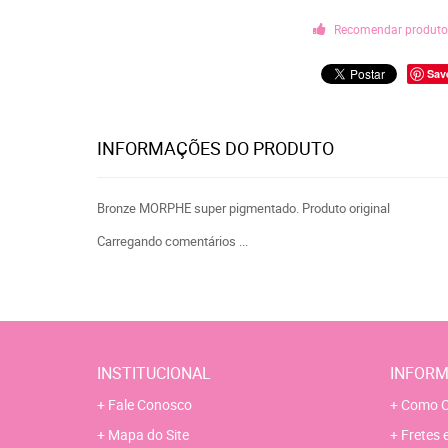
Recomendar produt
Sav
INFORMAÇÕES DO PRODUTO
Bronze MORPHE super pigmentado. Produto original
Carregando comentários ...
INSTITUCIONAL
INFORM
Fale Conosco
Como C
Mapa do Site
Fretes 