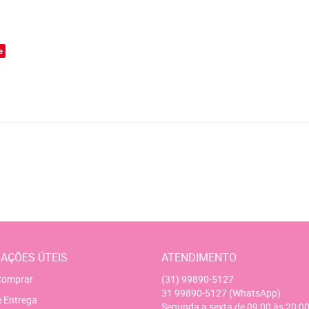
o
e
AÇÕES ÚTEIS
ATENDIMENTO
omprar
(31)
99890-5127
31
99890-5127
(WhatsApp)
e Entrega
Segunda a sexta de 09:00 às 20:00