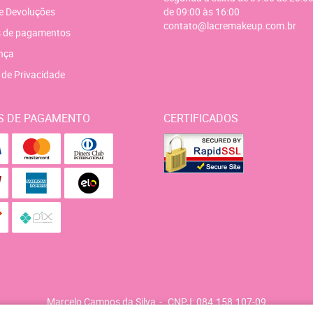
e Devoluções
de 09:00 às 16:00
contato@lacremakeup.com.br
 de pagamentos
nça
a de Privacidade
S DE PAGAMENTO
CERTIFICADOS
Marcelo Campos da Silva
CNPJ: 084.158.107-09