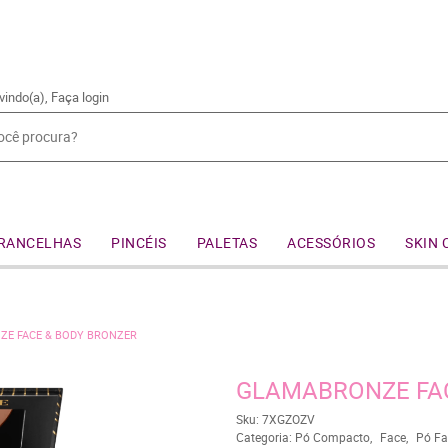
vindo(a),
Faça login
RANCELHAS
PINCÉIS
PALETAS
ACESSÓRIOS
SKIN 
E FACE & BODY BRONZER
GLAMABRONZE FAC
Sku:
7XGZOZV
Categoria:
Pó Compacto
Face
Pó Fa