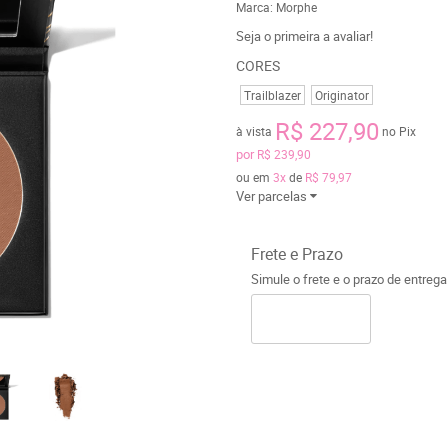
Marca:
Morphe
Seja o primeira a avaliar!
CORES
Trailblazer
Originator
R$ 227,90
à vista
no Pix
por
R$ 239,90
ou em
3x
de
R$ 79,97
Ver parcelas
Frete e Prazo
Simule o frete e o prazo de entreg