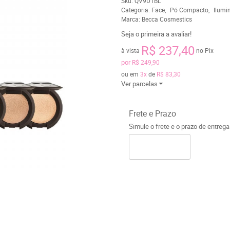
Sku:
QV9DTBL
Categoria:
Face
Pó Compacto
Ilumi
Marca:
Becca Cosmestics
Seja o primeira a avaliar!
R$ 237,40
à vista
no Pix
por
R$ 249,90
ou em
3x
de
R$ 83,30
Ver parcelas
Frete e Prazo
Simule o frete e o prazo de entreg