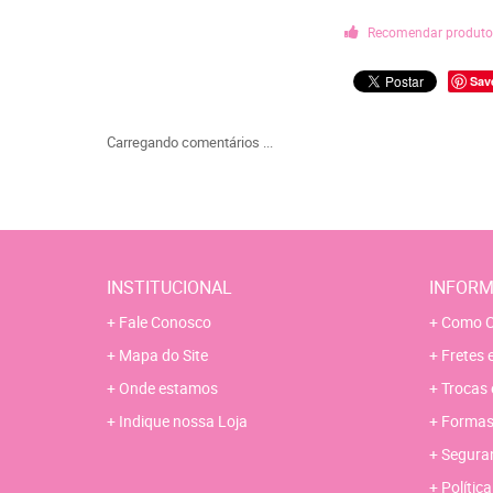
Recomendar produt
Sav
Carregando comentários ...
INSTITUCIONAL
INFORM
Fale Conosco
Como C
Mapa do Site
Fretes 
Onde estamos
Trocas 
Indique nossa Loja
Formas
Segura
Polític