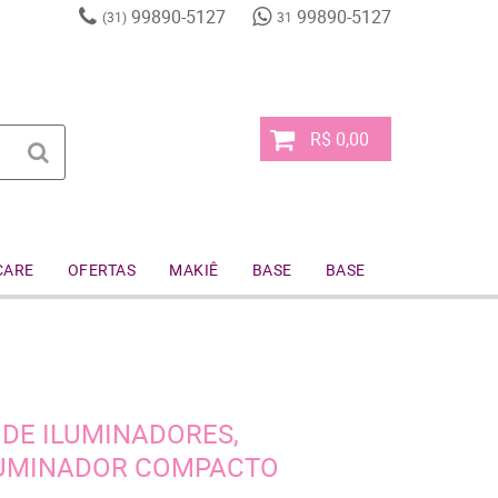
99890-5127
99890-5127
(31)
31
R$ 0,00
CARE
OFERTAS
MAKIÊ
BASE
BASE
 DE ILUMINADORES,
LUMINADOR COMPACTO