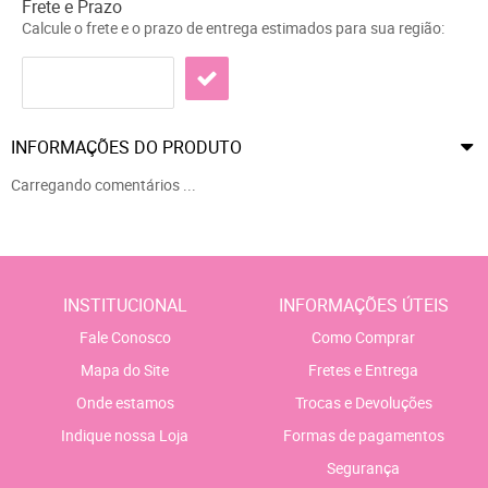
Frete e Prazo
Calcule o frete e o prazo de entrega estimados para sua região:
INFORMAÇÕES DO PRODUTO
Carregando comentários ...
INSTITUCIONAL
INFORMAÇÕES ÚTEIS
Fale Conosco
Como Comprar
Mapa do Site
Fretes e Entrega
Onde estamos
Trocas e Devoluções
Indique nossa Loja
Formas de pagamentos
Segurança