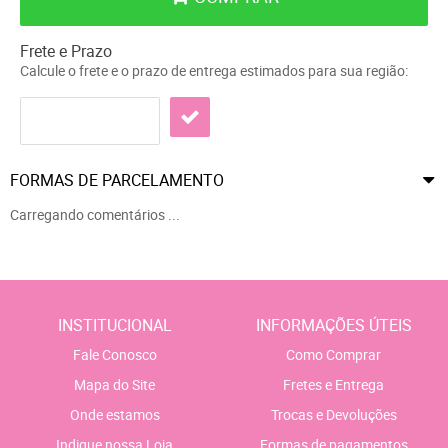
Frete e Prazo
Calcule o frete e o prazo de entrega estimados para sua região:
FORMAS DE PARCELAMENTO
Carregando comentários ...
INSTITUCIONAL
INFORMAÇÕES ÚTEIS
Fale Conosco
Como Comprar
Mapa do Site
Fretes e Entrega
Onde estamos
Trocas e Devoluções
Indique nossa Loja
Formas de pagamentos