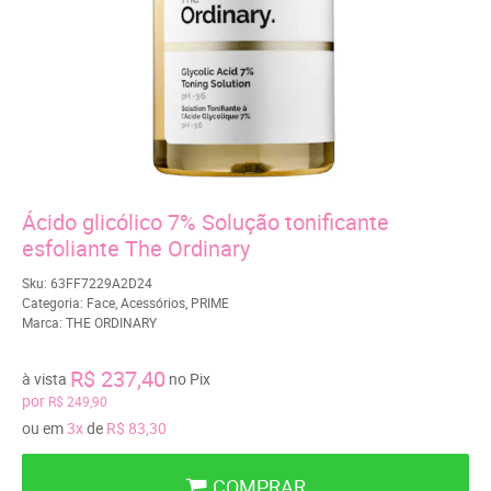
Ácido glicólico 7% Solução tonificante
esfoliante The Ordinary
Sku:
63FF7229A2D24
Categoria:
Face
,
Acessórios
,
PRIME
Marca:
THE ORDINARY
R$ 237,40
à vista
no Pix
por
R$ 249,90
ou em
3x
de
R$ 83,30
COMPRAR