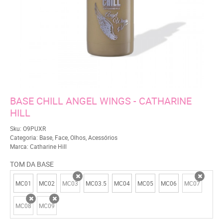
BASE CHILL ANGEL WINGS - CATHARINE
HILL
Sku:
O9PUXR
Categoria:
Base
,
Face
,
Olhos
,
Acessórios
Marca:
Catharine Hill
TOM DA BASE
MC01
MC02
MC03
MC03.5
MC04
MC05
MC06
MC07
x
x
MC08
MC09
x
x