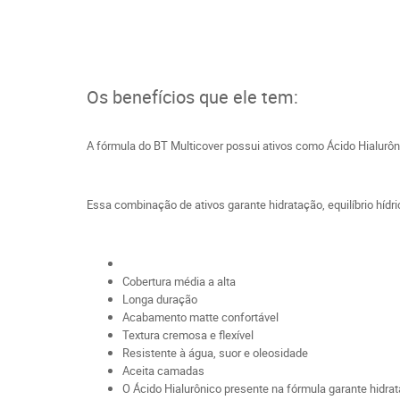
Os benefícios que ele tem:
A fórmula do BT Multicover possui ativos como Ácido Hialurôni
Essa combinação de ativos garante hidratação, equilíbrio hídr
Cobertura média a alta
Longa duração
Acabamento matte confortável
Textura cremosa e flexível
Resistente à água, suor e oleosidade
Aceita camadas
O Ácido Hialurônico presente na fórmula garante hidra