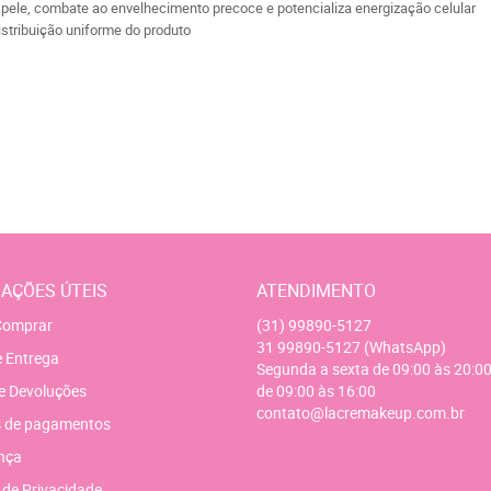
 pele, combate ao envelhecimento precoce e potencializa energização celular
istribuição uniforme do produto
AÇÕES ÚTEIS
ATENDIMENTO
omprar
(31)
99890-5127
31
99890-5127
(WhatsApp)
e Entrega
Segunda a sexta de 09:00 às 20:00
e Devoluções
de 09:00 às 16:00
contato@lacremakeup.com.br
 de pagamentos
nça
a de Privacidade