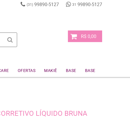
99890-5127
99890-5127
(31)
31
R$ 0,00
CARE
OFERTAS
MAKIÊ
BASE
BASE
CORRETIVO LÍQUIDO BRUNA