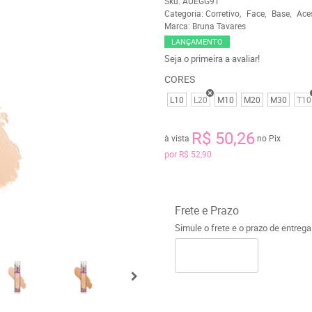
Sku:
AUEGG9T
Categoria:
Corretivo
Face
Base
Ace
Marca:
Bruna Tavares
LANÇAMENTO
Seja o primeira a avaliar!
CORES
L10
L20
M10
M20
M30
T10
R$ 50,26
à vista
no Pix
por
R$ 52,90
Frete e Prazo
Simule o frete e o prazo de entreg