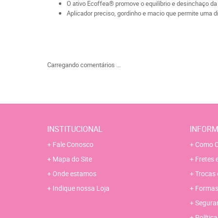
O ativo Ecoffea® promove o equilíbrio e desinchaço da
Aplicador preciso, gordinho e macio que permite uma d
Carregando comentários ...
INSTITUCIONAL
INFORM
Fale Conosco
Como C
Mapa do Site
Fretes 
Onde estamos
Trocas 
Indique nossa Loja
Formas
Segura
Polític