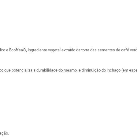
co e Ecoffea®, ingrediente vegetal extraído da torta das sementes de café verd
ico que potencializa a durabilidade do mesmo, e diminuição do inchaço (em espec
tação.