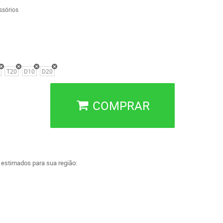
ssórios
T20
D10
D20
COMPRAR
a estimados para sua região: