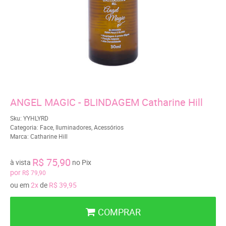
ANGEL MAGIC - BLINDAGEM Catharine Hill
Sku:
YYHLYRD
Categoria:
Face
,
Iluminadores
,
Acessórios
Marca:
Catharine Hill
R$ 75,90
à vista
no Pix
por
R$ 79,90
ou em
2x
de
R$ 39,95
COMPRAR