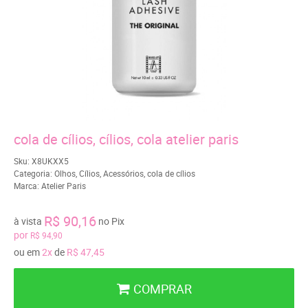
cola de cílios, cílios, cola atelier paris
Sku:
X8UKXX5
Categoria:
Olhos
,
Cílios
,
Acessórios
,
cola de cílios
Marca:
Atelier Paris
R$ 90,16
à vista
no Pix
por
R$ 94,90
ou em
2x
de
R$ 47,45
COMPRAR