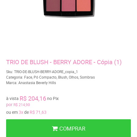
TRIO DE BLUSH - BERRY ADORE - Cópia (1)
Sku:
TRIO-DE-BLUSH-BERRY-ADORE_copia_1
Categoria:
Face
,
Pó Compacto
,
Blush
,
Olhos
,
Sombras
Marca:
Anastasia Beverly Hills
R$ 204,16
à vista
no Pix
por
R$ 214,90
ou em
3x
de
R$ 71,63
COMPRAR