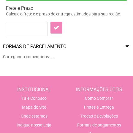
Frete e Prazo
Calcule o frete e o prazo de entrega estimados para sua região:
FORMAS DE PARCELAMENTO
Carregando comentários ...
INSTITUCIONAL
INFORMAÇÕES ÚTEIS
Fale Conosco
Como Comprar
Mapa do Site
Fretes e Entrega
Onde estamos
Trocas e Devoluções
Indique nossa Loja
Formas de pagamentos