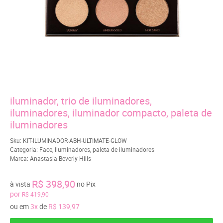
iluminador, trio de iluminadores,
iluminadores, iluminador compacto, paleta de
iluminadores
Sku:
KIT-ILUMINADOR-ABH-ULTIMATE-GLOW
Categoria:
Face
,
Iluminadores
,
paleta de iluminadores
Marca:
Anastasia Beverly Hills
R$ 398,90
à vista
no Pix
por
R$ 419,90
ou em
3x
de
R$ 139,97