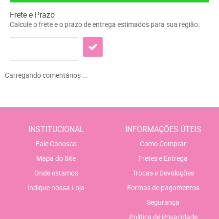
Frete e Prazo
Calcule o frete e o prazo de entrega estimados para sua região:
Carregando comentários ...
INSTITUCIONAL
INFORMAÇÕES ÚTEIS
Fale Conosco
Como Comprar
Mapa do Site
Fretes e Entrega
Onde estamos
Trocas e Devoluções
Indique nossa Loja
Formas de pagamentos
Segurança
Política de Privacidade