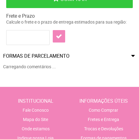
Frete e Prazo
Calcule o frete e o prazo de entrega estimados para sua região:
FORMAS DE PARCELAMENTO
Carregando comentários ...
INSTITUCIONAL
INFORMAÇÕES ÚTEIS
Fale Conosco
Como Comprar
Mapa do Site
Fretes e Entrega
Onde estamos
Trocas e Devoluções
Indique nossa Loja
Formas de pagamentos