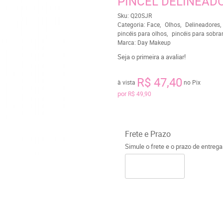
PINCEL DELINEAD
Sku:
Q20SJR
Categoria:
Face
Olhos
Delineadores
pincéis para olhos
pincéis para sobra
Marca:
Day Makeup
Seja o primeira a avaliar!
R$ 47,40
à vista
no Pix
por
R$ 49,90
Frete e Prazo
Simule o frete e o prazo de entreg