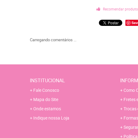
Recomendar produt
Sav
Carregando comentários ...
INSTITUCIONAL
INFORM
Fale Conosco
Como C
Mapa do Site
Fretes 
Onde estamos
Trocas 
Indique nossa Loja
Formas
Segura
Polític