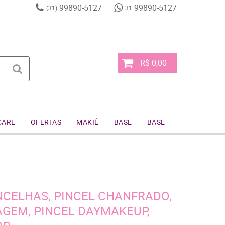
99890-5127
99890-5127
(31)
31
R$ 0,00
CARE
OFERTAS
MAKIÊ
BASE
BASE
NCELHAS, PINCEL CHANFRADO,
AGEM, PINCEL DAYMAKEUP,