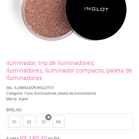
iluminador, trio de iluminadores,
iluminadores, iluminador compacto, paleta de
iluminadores
Sku:
ILUMINADOR-INGLOT-01
Categoria:
Face
,
Iluminadores
,
paleta de iluminadores
Marca:
Inglot
BRILHO
01
02
03
04
x
R$ 180,40
à vista
no Pix