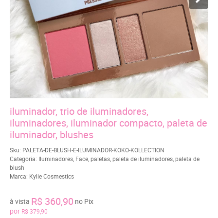
iluminador, trio de iluminadores,
iluminadores, iluminador compacto, paleta de
iluminador, blushes
Sku:
PALETA-DE-BLUSH-E-ILUMINADOR-KOKO-KOLLECTION
Categoria:
Iluminadores
,
Face
,
paletas
,
paleta de iluminadores
,
paleta de
blush
Marca:
Kylie Cosmestics
R$ 360,90
à vista
no Pix
por
R$ 379,90