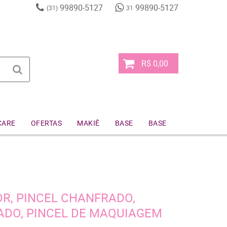
99890-5127
99890-5127
(31)
31
R$ 0,00
CARE
OFERTAS
MAKIÊ
BASE
BASE
OR, PINCEL CHANFRADO,
EADO, PINCEL DE MAQUIAGEM