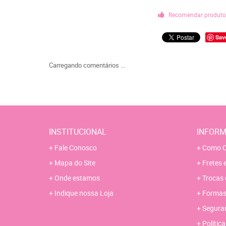
Recomendar produt
Sav
Carregando comentários ...
INSTITUCIONAL
INFORM
Fale Conosco
Como C
Mapa do Site
Fretes 
Onde estamos
Trocas 
Indique nossa Loja
Formas
Segura
Polític