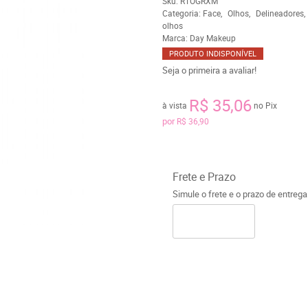
Sku:
RTOGRXM
Categoria:
Face
Olhos
Delineadores
olhos
Marca:
Day Makeup
PRODUTO INDISPONÍVEL
Seja o primeira a avaliar!
R$ 35,06
à vista
no Pix
por
R$ 36,90
Frete e Prazo
Simule o frete e o prazo de entreg