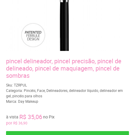
pincel delineador, pincel precisão, pincel de
delineado, pincel de maquiagem, pincel de
sombras
Sku:
TZRPUL
Categoria:
Pincéis
,
Face
,
Delineadores
,
delineador líquido
,
delineador em
gel
,
pincéis para olhos
Marca:
Day Makeup
R$ 35,06
à vista
no Pix
por
R$ 36,90