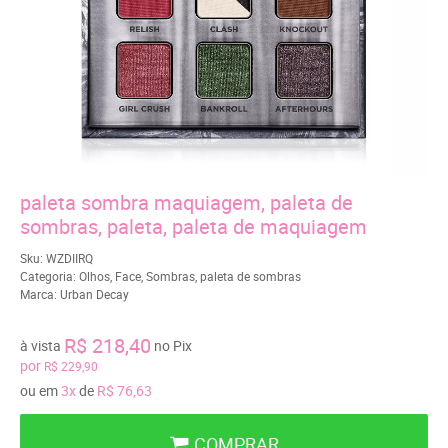
paleta sombra maquiagem, paleta de
sombras, paleta, paleta de maquiagem
Sku:
WZDIIRQ
Categoria:
Olhos
,
Face
,
Sombras
,
paleta de sombras
Marca:
Urban Decay
R$ 218,40
à vista
no Pix
por
R$ 229,90
ou em
3x
de
R$ 76,63
COMPRAR