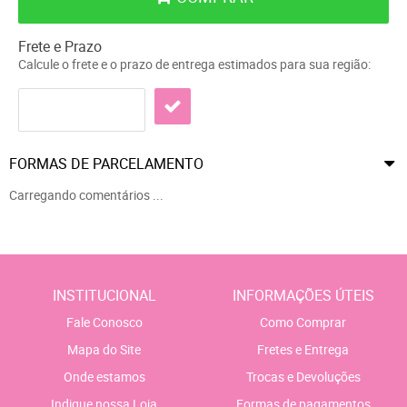
Frete e Prazo
Calcule o frete e o prazo de entrega estimados para sua região:
FORMAS DE PARCELAMENTO
Carregando comentários ...
INSTITUCIONAL
INFORMAÇÕES ÚTEIS
Fale Conosco
Como Comprar
Mapa do Site
Fretes e Entrega
Onde estamos
Trocas e Devoluções
Indique nossa Loja
Formas de pagamentos