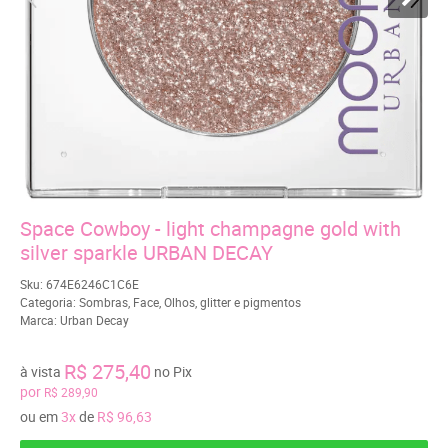
Space Cowboy - light champagne gold with
silver sparkle URBAN DECAY
Sku:
674E6246C1C6E
Categoria:
Sombras
,
Face
,
Olhos
,
glitter e pigmentos
Marca:
Urban Decay
R$ 275,40
à vista
no Pix
por
R$ 289,90
ou em
3x
de
R$ 96,63